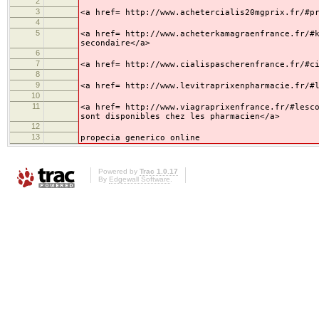
2
3
<a href= http://www.achetercialis20mgprix.fr/#p
4
5
<a href= http://www.acheterkamagraenfrance.fr/#
secondaire</a>
6
7
<a href= http://www.cialispascherenfrance.fr/#c
8
9
<a href= http://www.levitraprixenpharmacie.fr/#
10
11
<a href= http://www.viagraprixenfrance.fr/#lesc
sont disponibles chez les pharmacien</a>
12
13
propecia generico online
Powered by
Trac 1.0.17
By
Edgewall Software
.