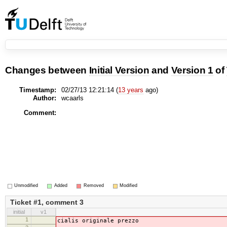
Changes between
Initial Version
and
Version 1
of
Timestamp:
02/27/13 12:21:14 (
13 years
ago)
Author:
wcaarls
Comment:
Unmodified
Added
Removed
Modified
Ticket #1, comment 3
initial
v1
1
cialis originale prezzo